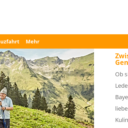
uzfahrt
Mehr
Zwi
Gen
Ob s
Lede
Baye
lieb
Kuli