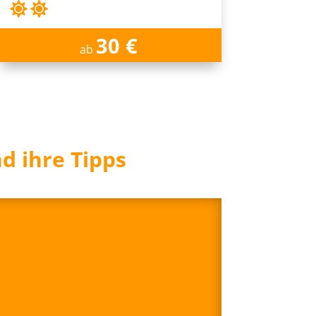
30 €
ab
d ihre Tipps