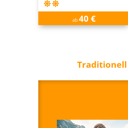
40 €
ab
Traditionel