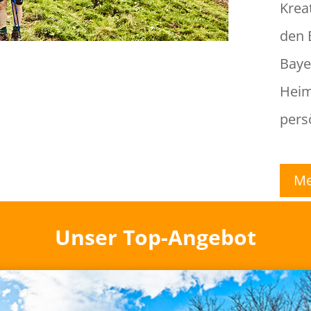
Kreat
den 
Baye
Heim
pers
Me
Unser Top-Angebot