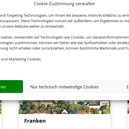
en Sie jetzt Ihren Urlaub in B
Cookie-Zustimmung verwalten
nd Targeting Technologien, um Ihnen ein besseres Internet-Erlebnis zu erm
 anzupassen. Diese Technologien nutzen wir außerdem, um Ergebnisse zu m
nsere Website weiter zu entwickeln.
u bieten, verwenden wir Technologien wie Cookies, um Geräteinformationen
nologien zustimmmen, können wir Daten wie das Surfverhalten oder eindeut
mmung nicht erteilen oder zurückziehen, können bestimmte Merkmale und Fu
 und Marketing Cookies.
ren
Nur technisch notwendige Cookies
E
Franken