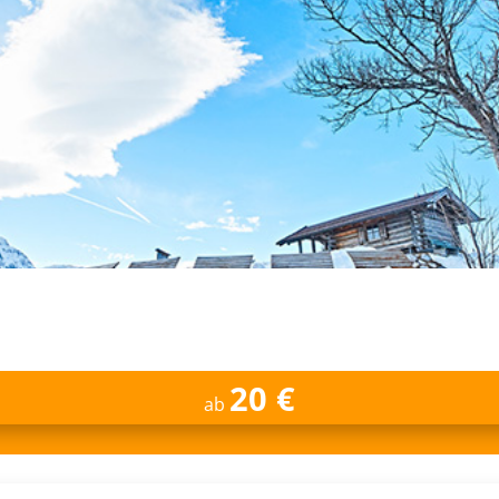
20 €
ab