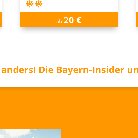
20 €
ab
l anders! Die Bayern-Insider un